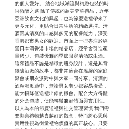
的個人愛好。 結合地域潮流與精緻包裝的時
尚微醺之選 除了傳統的歐美奢華禮品，近年
亞洲飲食文化的興起，也為節慶送禮帶來了
更多元化、更貼合日常生活的精緻選擇。清
酒因其清爽的口感與多元的配餐能力，深受
香港都市男女的歡迎。市面上一些專注於經
營日本酒香港市場的精品店，經常會引進產
量稀少、包裝優雅的季節限定清酒或生酒。
這類禮品不論是精緻的瓶身設計，還是其背
後釀酒廠的故事，都非常適合在溫馨的家庭
聚會或朋友派對中與大家一同分享。清酒的
酒精濃度適中，無論男女老少都容易接受，
能大幅降低送禮出錯的機會。配合大方得體
的外盒包裝，便能輕鬆兼顧體面與實用性。
以人為本的節慶送禮與社交管理習慣 我們需
要拋棄禮物越貴越好的觀念，轉而將心思與
實用性視為衡量禮物價值的真正核心。只要