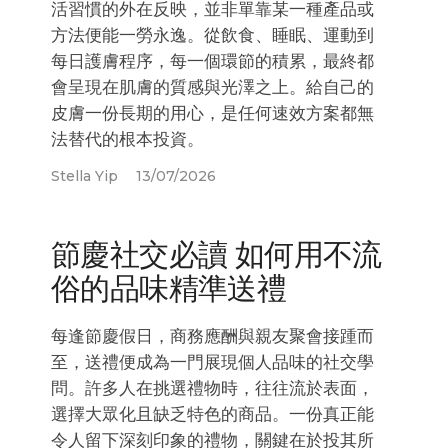
活習慣的外在反映，並非單靠某一種產品或
方法便能一勞永逸。從飲食、睡眠、運動到
每日護膚程序，每一個環節的積累，最終都
會呈現在肌膚的質感與光澤之上。給自己的
皮膚一份長期的用心，是任何速效方案都無
法替代的根本投資。
Stella Yip
13/07/2026
節慶社交必讀 如何用不流
俗的品味精準送禮
每逢節慶假日，商務應酬與親友聚會接踵而
至，送禮便成為一門展現個人品味的社交學
問。許多人在挑選禮物時，往往流於表面，
選擇大眾化且缺乏特色的商品。一份真正能
令人留下深刻印象的禮物，關鍵在於投其所