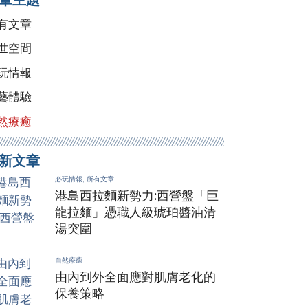
有文章
世空間
玩情報
藝體驗
然療癒
新文章
必玩情報,
所有文章
港島西拉麵新勢力:西營盤「巨
龍拉麵」憑職人級琥珀醬油清
湯突圍
自然療癒
由內到外全面應對肌膚老化的
保養策略