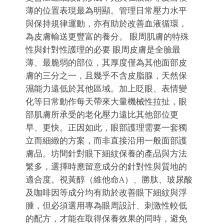
薄的位置表現最為明顯。管理日常壓力水平
與保持規律運動，亦有助於改善血液循環，
為皮膚輸送更豐富的養分。 眼周肌膚的特殊
性與針對性護理的必要 眼周皮膚是全臉最
薄、最脆弱的部位，其厚度僅為其他面部皮
膚的三分之一，且幾乎不含皮脂腺，天然保
濕能力遠低於其他區域。加上眨眼、表情變
化等日常動作每天帶來大量機械性拉扯，眼
部肌膚所承受的老化壓力遠比其他部位更
早、更快。正因如此，眼部護理需要一套獨
立而細緻的方案，而非直接沿用一般面部護
膚品。坊間針對眼下細紋保養的產品與方法
繁多，選擇時應留意成分的針對性與質地的
適合度。視黃醇（維他命A）、勝肽、玻尿酸
及咖啡因等成分均有助於改善眼下細紋與浮
腫，但必須選用專為眼周設計、刺激性較低
的配方，才能在取得保養效果的同時，避免