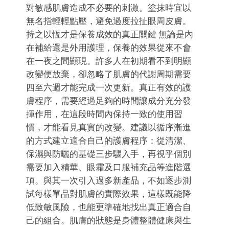
對敏感肌膚造成不必要的刺激。塗抹時宜以
無名指輕輕點壓，避免過度拉扯眼周皮膚。
持之以恆才是保養成效的真正關鍵 無論是內
在補給還是外用護理，保養的效果從來不會
在一夜之間顯現。許多人在初期看不到明顯
改變便放棄，卻忽略了肌膚的代謝周期需要
四至六週才能完成一次更新。真正有效的護
膚程序，需要經過足夠的時間讓成分充分發
揮作用，在這段時間內保持一致的使用習
慣，才能看見真實的改變。建議以循序漸進
的方式建立適合自己的護膚程序：從清潔、
保濕與防曬的基礎三步驟入手，再視乎個別
需要加入精華、眼霜及口服補充品等進階選
項。與其一次引入過多新產品，不如逐步測
試每樣單品對肌膚的實際效果，這樣既能降
低致敏風險，也能更準確地找出真正適合自
己的組合。肌膚的狀態是身體整體健康與生