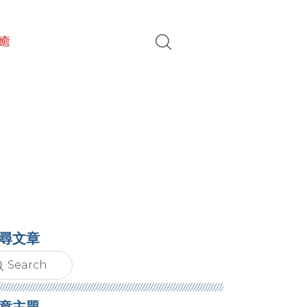
癒
尋文章
章主題