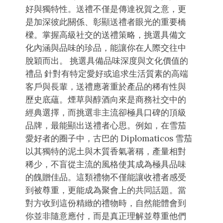
好與獨特性。送禮不僅是傳達祝賀之意，更
是加深彼此關係、彰顯送禮者眼光的重要橋
樑。掌握高級社交的送禮策略，挑選具備文
化內涵與品味的珍品，能讓你在人際交往中
脫穎而出。 挑選具備品味深度與文化價值的
禮品 針對有特定愛好或追求生活質素的高端
客戶與長輩，送禮應著重於產品的稀有性與
歷史底蘊。煙草與醇酒向來是商務社交中的
經典選擇，而挑選非主流卻極具口碑的頂級
品牌，最能顯出送禮者心思。例如，在雪茄
愛好者的圈子中，古巴的 Diplomaticos 雪茄
以其獨特的泥土與木質香氣著稱，產量相對
稀少，不盲從主流的風格使其成為極具品味
的餽贈佳品。這類禮物不僅能讓收禮者感受
到被尊重，更能成為聚會上的共同話題。當
對方收到這份精緻的禮物時，自然能體會到
你並非隨意應付，而是真正理解並尊重他們