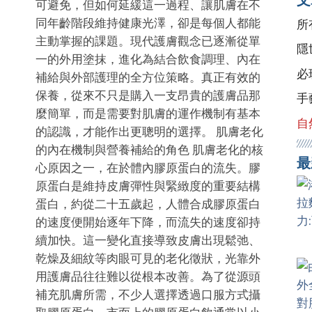
可避免，但如何延緩這一過程、讓肌膚在不
同年齡階段維持健康光澤，卻是每個人都能
所
主動掌握的課題。現代護膚觀念已逐漸從單
隱
一的外用塗抹，進化為結合飲食調理、內在
必
補給與外部護理的全方位策略。真正有效的
保養，從來不只是購入一支昂貴的護膚品那
手
麼簡單，而是需要對肌膚的運作機制有基本
自
的認識，才能作出更聰明的選擇。 肌膚老化
的內在機制與營養補給的角色 肌膚老化的核
最
心原因之一，在於體內膠原蛋白的流失。膠
原蛋白是維持皮膚彈性與緊緻度的重要結構
蛋白，約從二十五歲起，人體合成膠原蛋白
的速度便開始逐年下降，而流失的速度卻持
續加快。這一變化直接導致皮膚出現鬆弛、
乾燥及細紋等肉眼可見的老化徵狀，光靠外
用護膚品往往難以從根本改善。為了從源頭
補充肌膚所需，不少人選擇透過口服方式攝