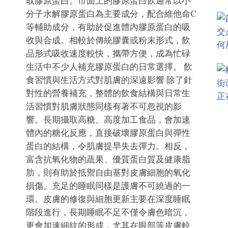
取膠原蛋白。市面上的膠原蛋白飲通常以小
分子水解膠原蛋白為主要成分，配合維他命C
等輔助成分，有助於促進體內膠原蛋白的吸
收與合成。相較於傳統膠囊或粉末形式，飲
品形式吸收速度較快，攜帶方便，成為忙碌
生活中不少人補充膠原蛋白的日常選擇。 飲
食習慣與生活方式對肌膚的深遠影響 除了針
對性的營養補充，整體的飲食結構與日常生
活習慣對肌膚狀態同樣有著不可忽視的影
響。長期攝取高糖、高度加工食品，會加速
體內的糖化反應，直接破壞膠原蛋白與彈性
蛋白的結構，令肌膚提早失去彈力。相反，
富含抗氧化物的蔬果、優質蛋白質及健康脂
肪，則有助於抵禦自由基對皮膚細胞的氧化
損傷。充足的睡眠同樣是護膚不可繞過的一
環。皮膚的修復與細胞更新主要在深度睡眠
階段進行，長期睡眠不足不僅令膚色暗沉，
更會加速細紋的形成，尤其在眼部等皮膚較