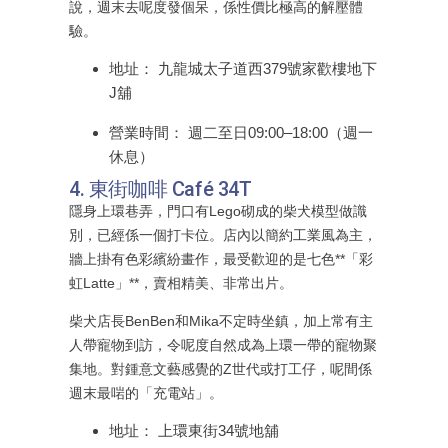
說，週末去呢度發個呆，係性價比極高的解壓體
驗。
地址： 九龍城太子道西379號家歡樓地下
J舖
營業時間： 週二至日09:00–18:00（週一
休息）
4. 東街咖啡 Café 34T
隱身上環巷弄，門口有Lego砌成的柴犬模型做識
別，已經係一個打卡位。店內以簡約工業風為主，
牆上掛有色彩繽紛畫作，最受歡迎的是七色**「彩
虹Latte」**，賣相精美、非常出片。
柴犬店長BenBen和Mika不定時坐鎮，加上常有主
人帶寵物到訪，令呢度自然成為上環一帶的寵物聚
集地。對鍾意文藝感覺的Z世代或打工仔，呢間係
週末最啱的「充電站」。
地址： 上環東街34號地舖