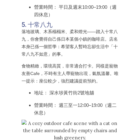
營業時間： 平日及週末10:00–19:00（週
四休息）
5. 十常八九
落地玻璃、木系榻榻米、柔和燈光——踏入十常八
九，你會覺得自己係日本某個小鎮的咖啡店。店名
本身已係一個哲學：希望客人暫時忘卻生活中「十
常八九不如意」的事。
食物精緻，環境高質，非常適合打卡。同樣是寵物
友善Cafe，不時有主人帶寵物出現，氣氛溫馨。唯
一提示：座位較少，強烈建議提前預約。
地址： 深水埗黃竹街2號地舖
營業時間： 週三至一12:00–19:00（週二
休息）