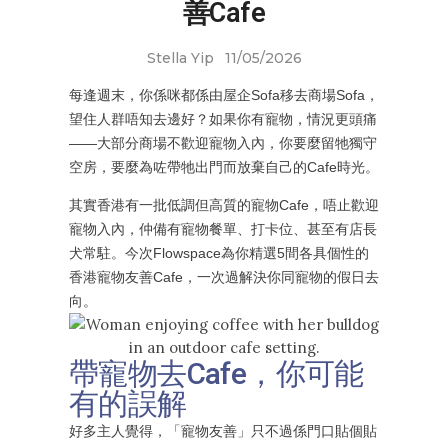
善Cafe
Stella Yip
11/05/2026
每逢週末，你係咪都係由屋企Sofa移去商場Sofa，
望住人群唔知去邊好？如果你有寵物，情況更頭痛
——大部分商場不歡迎寵物入內，你要麼留牠獨守
空房，要麼為咗帶牠出門而放棄自己的Cafe時光。
其實香港有一批低調但高質的寵物Cafe，唔止歡迎
寵物入內，仲備有寵物餐單、打卡位、甚至有店長
犬常駐。今次Flowspace為你精選5間各具個性的
香港寵物友善Cafe，一次過解決你同寵物的假日去
向。
帶寵物去Cafe，你可能
有的誤解
好多主人覺得，「寵物友善」只不過係門口貼個貼