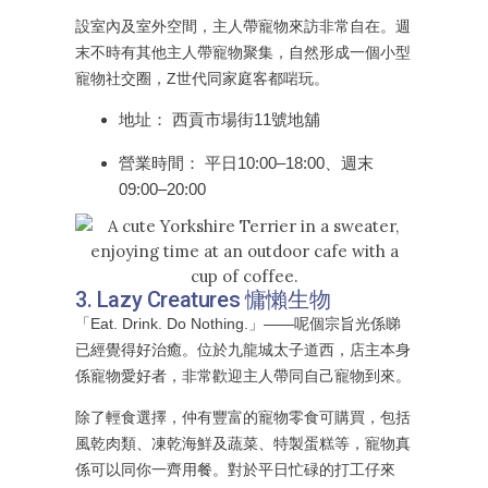
設室內及室外空間，主人帶寵物來訪非常自在。週
末不時有其他主人帶寵物聚集，自然形成一個小型
寵物社交圈，Z世代同家庭客都啱玩。
地址： 西貢市場街11號地舖
營業時間： 平日10:00–18:00、週末
09:00–20:00
3. Lazy Creatures 慵懶生物
「Eat. Drink. Do Nothing.」——呢個宗旨光係睇
已經覺得好治癒。位於九龍城太子道西，店主本身
係寵物愛好者，非常歡迎主人帶同自己寵物到來。
除了輕食選擇，仲有豐富的寵物零食可購買，包括
風乾肉類、凍乾海鮮及蔬菜、特製蛋糕等，寵物真
係可以同你一齊用餐。對於平日忙碌的打工仔來