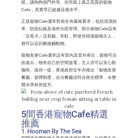
紙，讓狗狗係門外等。但市面上真正高質的寵物
Cafe，其實早已超越這個水平。
正規寵物Cafe通常對衛生有嚴格要求，包括清潔頻
率、防疫紀錄及場所分區管理。部分寵物Cafe設有
「店長犬／店長貓」常駐，即使你唔係寵物主人，
都可以近距離接觸動物。
寵物友善Cafe通常設有室內及室外座位，寵物可自
由進出，牠有自己的空間放電，主人亦可以安心歎
咖啡。值得一提，香港政府近年亦推出「寵物友善
餐廳」發牌制度，合法餐廳須符合衛生標準，令整
體水準有所提升。
5間香港寵物Cafe精選
推薦
1. Hooman By The Sea
呢間係你帶寵物去最有儀式感的選擇。位於西九文