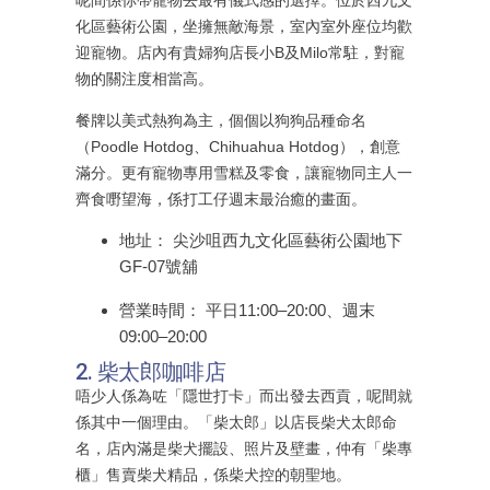
化區藝術公園，坐擁無敵海景，室內室外座位均歡
迎寵物。店內有貴婦狗店長小B及Milo常駐，對寵
物的關注度相當高。
餐牌以美式熱狗為主，個個以狗狗品種命名
（Poodle Hotdog、Chihuahua Hotdog），創意
滿分。更有寵物專用雪糕及零食，讓寵物同主人一
齊食嘢望海，係打工仔週末最治癒的畫面。
地址： 尖沙咀西九文化區藝術公園地下
GF-07號舖
營業時間： 平日11:00–20:00、週末
09:00–20:00
2. 柴太郎咖啡店
唔少人係為咗「隱世打卡」而出發去西貢，呢間就
係其中一個理由。「柴太郎」以店長柴犬太郎命
名，店內滿是柴犬擺設、照片及壁畫，仲有「柴專
櫃」售賣柴犬精品，係柴犬控的朝聖地。