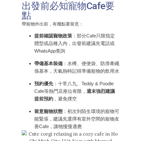
出發前必知寵物Cafe要
點
帶寵物外出前，有幾點要留意：
提前確認寵物政策
：部分Cafe只限指定
體型或品種入內，出發前建議先電話或
WhatsApp查詢
帶備基本裝備
：水樽、便便袋、防滑牽繩
係基本，天氣熱時記得準備寵物的飲用水
預約優先
：十常八九、Teddy & Poodle
Cafe等熱門店座位有限，
週末強烈建議
提前預約
，避免撲空
留意寵物狀態
：初次到陌生環境的寵物可
能緊張，建議先選擇有室外空間的寵物友
善Cafe，讓牠慢慢適應