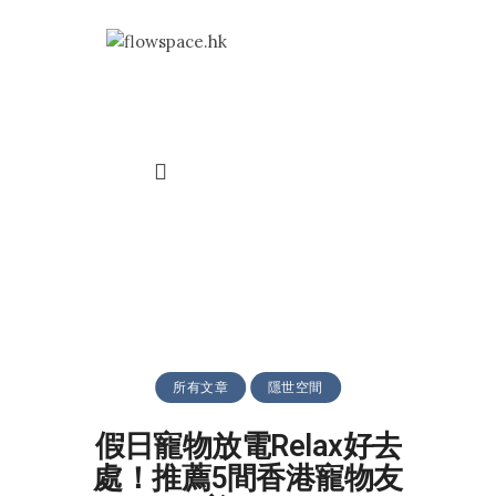
Environment
Pandemic
Conflicts
Economy
Stock Exchange
所有文章
隱世空間
假日寵物放電Relax好去
處！推薦5間香港寵物友